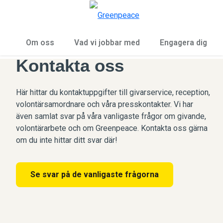
Öp
Meny
Om oss
Vad vi jobbar med
Engagera dig
Kontakta oss
Här hittar du kontaktuppgifter till givarservice, reception,
volontärsamordnare och våra presskontakter. Vi har
även samlat svar på våra vanligaste frågor om givande,
volontärarbete och om Greenpeace. Kontakta oss gärna
om du inte hittar ditt svar där!
Se svar på de vanligaste frågorna